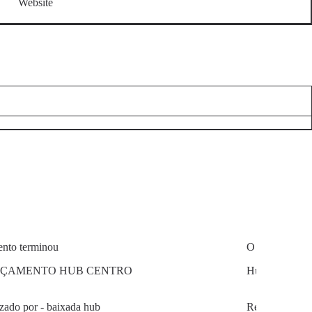
Website
ento terminou
O evento term
ÇAMENTO HUB CENTRO
Hub Traction
zado por - baixada hub
Realizado por 